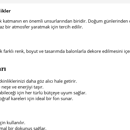
ikler
ik katmanın en önemli unsurlarından biridir. Doğum günlerinden dü
bir atmosfer yaratmak için tercih edilir.
klı renk, boyut ve tasarımda balonlarla dekore edilmesini içerir. 
rı
inliklerinizi daha göz alıcı hale getirir.
 neşe ve enerjiyi taşır.
ileceği için her türlü bütçeye uyum sağlar.
ğraf kareleri için ideal bir fon sunar.
in kullanılır.
imal bir dokunuş sağlar.