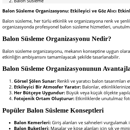
Balon Süsleme
Balon Süsleme Organizasyonu: Etkileyici ve Göz Alıcı Etkinl
Balon süsleme, her türlü etkinlik ve organizasyona renk ve şenl
organizasyonda profesyonel balon süsleme hizmetleri, unutulmaz 
Balon Süsleme Organizasyonu Nedir?
Balon süsleme organizasyonu, mekanın konseptine uygun olarak far
etkinliğin ambiyansını tamamlayacak şekilde tasarlanabilir.
Balon Süsleme Organizasyonunun Avantajla
Görsel Şölen Sunar:
Renkli ve yaratıcı balon tasarımları etk
Etkileyici Bir Atmosfer Yaratır:
Balonlar, etkinliklerinize
Her Bütçeye Uygundur:
Büyük veya küçük ölçekte yapılab
Fotojenik Ortam Oluşturur:
Etkinliklerde unutulmaz foto
Popüler Balon Süsleme Konseptleri
Balon Kemerleri:
Giriş alanları ve sahneleri vurgulamak iç
Balon Buketleri:
Masalar ve köşe alanları için şık ve min