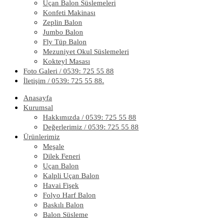
Uçan Balon Süslemeleri
Konfeti Makinası
Zeplin Balon
Jumbo Balon
Fly Tüp Balon
Mezuniyet Okul Süslemeleri
Kokteyl Masası
Foto Galeri / 0539: 725 55 88
İletişim / 0539: 725 55 88.
Anasayfa
Kurumsal
Hakkımızda / 0539: 725 55 88
Değerlerimiz / 0539: 725 55 88
Ürünlerimiz
Meşale
Dilek Feneri
Uçan Balon
Kalpli Uçan Balon
Havai Fişek
Folyo Harf Balon
Baskılı Balon
Balon Süsleme