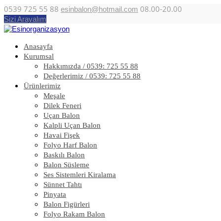
0539 725 55 88
08.00-20.00
esinbalon@hotmail.com
Sizi Arayalım
Anasayfa
Kurumsal
Hakkımızda / 0539: 725 55 88
Değerlerimiz / 0539: 725 55 88
Ürünlerimiz
Meşale
Dilek Feneri
Uçan Balon
Kalpli Uçan Balon
Havai Fişek
Folyo Harf Balon
Baskılı Balon
Balon Süsleme
Ses Sistemleri Kiralama
Sünnet Tahtı
Pinyata
Balon Figürleri
Folyo Rakam Balon