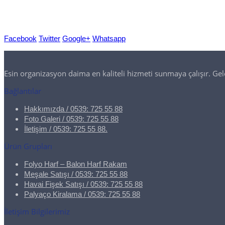
Facebook
Twitter
Google+
Whatsapp
Esin organizasyon daima en kaliteli hizmeti sunmaya çalışır. Ge
Bağlantılar
Hakkımızda / 0539: 725 55 88
Foto Galeri / 0539: 725 55 88
İletişim / 0539: 725 55 88.
Ürün Grupları
Folyo Harf – Balon Harf Rakam
Meşale Satışı / 0539: 725 55 88
Havai Fişek Satışı / 0539: 725 55 88
Palyaço Kiralama / 0539: 725 55 88
İletişim Bilgilerimiz