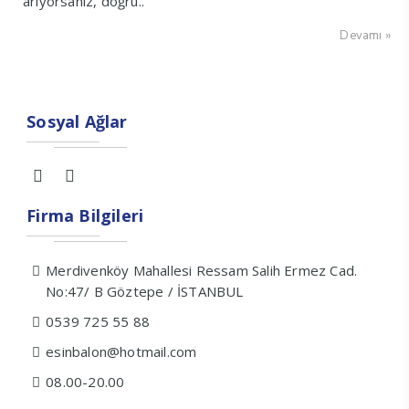
arıyorsanız, doğru..
Devamı »
Sosyal Ağlar
Firma Bilgileri
Merdivenköy Mahallesi Ressam Salih Ermez Cad.
No:47/ B Göztepe / İSTANBUL
0539 725 55 88
esinbalon@hotmail.com
08.00-20.00