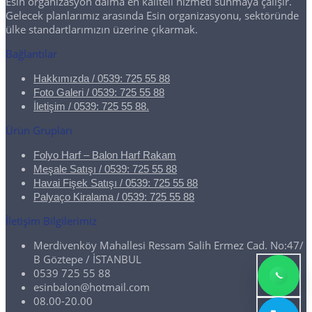
Esin organizasyon daima en kaliteli hizmeti sunmaya çalışır.
Gelecek planlarımız arasında Esin organizasyonu, sektöründe
ülke standartlarımızın üzerine çıkarmak.
Bağlantılar
Hakkımızda / 0539: 725 55 88
Foto Galeri / 0539: 725 55 88
İletişim / 0539: 725 55 88.
Ürün Grupları
Folyo Harf – Balon Harf Rakam
Meşale Satışı / 0539: 725 55 88
Havai Fişek Satışı / 0539: 725 55 88
Palyaço Kiralama / 0539: 725 55 88
İletişim Bilgilerimiz
Merdivenköy Mahallesi Ressam Salih Ermez Cad. No:47/
B Göztepe / İSTANBUL
0539 725 55 88
esinbalon@hotmail.com
08.00-20.00