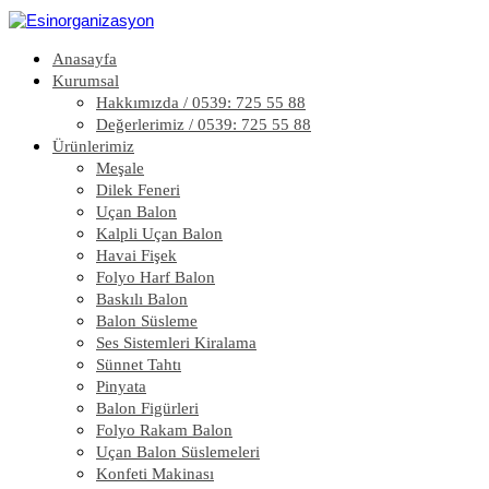
Anasayfa
Kurumsal
Hakkımızda / 0539: 725 55 88
Değerlerimiz / 0539: 725 55 88
Ürünlerimiz
Meşale
Dilek Feneri
Uçan Balon
Kalpli Uçan Balon
Havai Fişek
Folyo Harf Balon
Baskılı Balon
Balon Süsleme
Ses Sistemleri Kiralama
Sünnet Tahtı
Pinyata
Balon Figürleri
Folyo Rakam Balon
Uçan Balon Süslemeleri
Konfeti Makinası