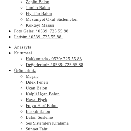
Zeplin Balon
Jumbo Balon
Fly Tüp Balon
Mezuniyet Okul Süslemeleri
Kokteyl Masası
Foto Galeri / 0539: 725 55 88
İletişim / 0539: 725 55 88.
Anasayfa
Kurumsal
Hakkımızda / 0539: 725 55 88
Değerlerimiz / 0539: 725 55 88
Ürünlerimiz
Meşale
Dilek Feneri
Uçan Balon
Kalpli Uçan Balon
Havai Fişek
Folyo Harf Balon
Baskılı Balon
Balon Süsleme
Ses Sistemleri Kiralama
Sünnet Tahtı