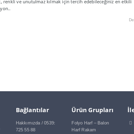
, renkli ve unutulmaz kılmak için tercih edebileceğiniz en etkili
yon..
De
Bağlantılar
Ürün Grupları
İl
Hakkımızda / 0539:
Folyo Harf – Balon
a
725 55 88
Harf Rakam