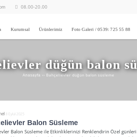
08.00-20.00
com
a
Kurumsal
Ürünlerimiz
Foto Galeri / 0539: 725 55 88
lievler düğün balon s
››
Bahçelievler düğün balon süsleme
Anasayfa
el
8 Eylül 2025
elievler Balon Süsleme
vler Balon Süsleme ile Etkinliklerinizi Renklendirin Özel günleri