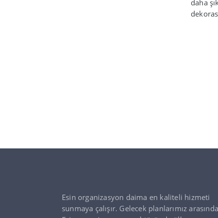
daha şık
dekoras
Esin organizasyon daima en kaliteli hizmeti
sunmaya çalışır. Gelecek planlarımız arasınd