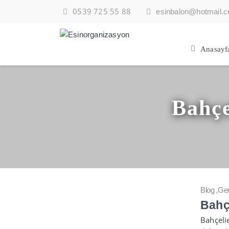
0539 725 55 88
esinbalon@hotmail.
Anasayf
Bahçe
,
Blog
Gen
Bahç
Bahçelie