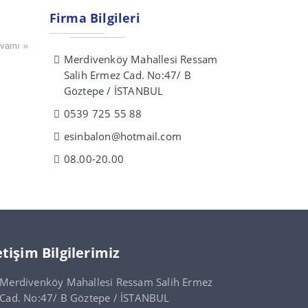
Firma Bilgileri
vamı »
Merdivenköy Mahallesi Ressam
Salih Ermez Cad. No:47/ B
Göztepe / İSTANBUL
0539 725 55 88
esinbalon@hotmail.com
08.00-20.00
etişim Bilgilerimiz
Merdivenköy Mahallesi Ressam Salih Ermez
Cad. No:47/ B Göztepe / İSTANBUL