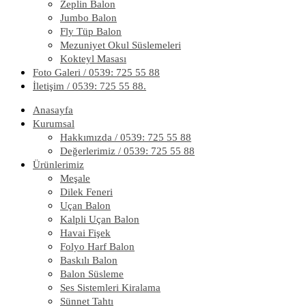
Zeplin Balon
Jumbo Balon
Fly Tüp Balon
Mezuniyet Okul Süslemeleri
Kokteyl Masası
Foto Galeri / 0539: 725 55 88
İletişim / 0539: 725 55 88.
Anasayfa
Kurumsal
Hakkımızda / 0539: 725 55 88
Değerlerimiz / 0539: 725 55 88
Ürünlerimiz
Meşale
Dilek Feneri
Uçan Balon
Kalpli Uçan Balon
Havai Fişek
Folyo Harf Balon
Baskılı Balon
Balon Süsleme
Ses Sistemleri Kiralama
Sünnet Tahtı