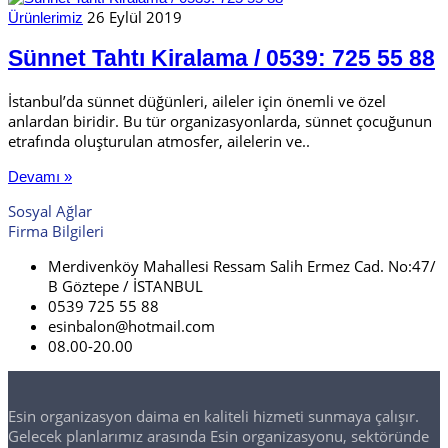
26 Eylül 2019
Ürünlerimiz
Sünnet Tahtı Kiralama / 0539: 725 55 88
İstanbul’da sünnet düğünleri, aileler için önemli ve özel
anlardan biridir. Bu tür organizasyonlarda, sünnet çocuğunun
etrafında oluşturulan atmosfer, ailelerin ve..
Devamı »
Sosyal Ağlar
Firma Bilgileri
Merdivenköy Mahallesi Ressam Salih Ermez Cad. No:47/
B Göztepe / İSTANBUL
0539 725 55 88
esinbalon@hotmail.com
08.00-20.00
Esin organizasyon daima en kaliteli hizmeti sunmaya çalışır.
Gelecek planlarımız arasında Esin organizasyonu, sektöründe