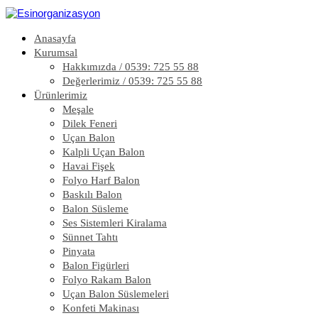
Anasayfa
Kurumsal
Hakkımızda / 0539: 725 55 88
Değerlerimiz / 0539: 725 55 88
Ürünlerimiz
Meşale
Dilek Feneri
Uçan Balon
Kalpli Uçan Balon
Havai Fişek
Folyo Harf Balon
Baskılı Balon
Balon Süsleme
Ses Sistemleri Kiralama
Sünnet Tahtı
Pinyata
Balon Figürleri
Folyo Rakam Balon
Uçan Balon Süslemeleri
Konfeti Makinası