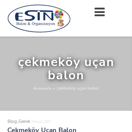
çekmeköy uçan
balon
››
çekmeköy uçan balon
Anasayfa
,
Blog
Genel
9 Mayıs 2025
Çekmeköy Uçan Balon