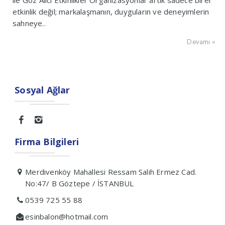
ile Göz Alıcı Etkinlikler Organizasyonlar artık sadece birer
etkinlik değil; markalaşmanın, duyguların ve deneyimlerin
sahneye..
Devamı »
Sosyal Ağlar
Firma Bilgileri
Merdivenköy Mahallesi Ressam Salih Ermez Cad.
No:47/ B Göztepe / İSTANBUL
0539 725 55 88
esinbalon@hotmail.com