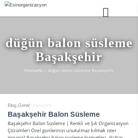
düğün balon süsleme
Başakşehir
››
düğün balon süsleme Başakşehir
Anasayfa
,
Blog
Genel
14 Eylül 2025
Başakşehir Balon Süsleme
Başakşehir Balon Süsleme | Renkli ve Şık Organizasyon
Çözümleri Özel günlerinizi unutulmaz kılmak ister
misiniz? Başakşehir balon süsleme hizmetleri, düğün,..