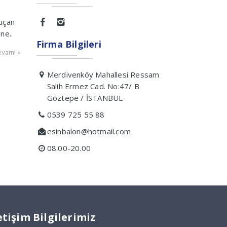
uçan
ne..
Firma Bilgileri
vamı »
Merdivenköy Mahallesi Ressam
Salih Ermez Cad. No:47/ B
Göztepe / İSTANBUL
0539 725 55 88
esinbalon@hotmail.com
08.00-20.00
etişim Bilgilerimiz