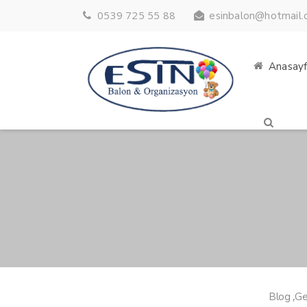
0539 725 55 88
esinbalon@hotmail
Anasay
,
Blog
Ge