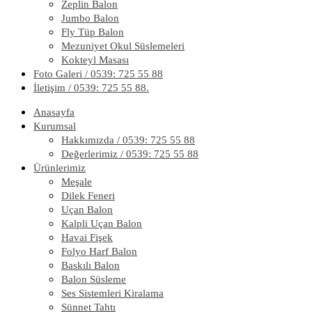
Zeplin Balon
Jumbo Balon
Fly Tüp Balon
Mezuniyet Okul Süslemeleri
Kokteyl Masası
Foto Galeri / 0539: 725 55 88
İletişim / 0539: 725 55 88.
Anasayfa
Kurumsal
Hakkımızda / 0539: 725 55 88
Değerlerimiz / 0539: 725 55 88
Ürünlerimiz
Meşale
Dilek Feneri
Uçan Balon
Kalpli Uçan Balon
Havai Fişek
Folyo Harf Balon
Baskılı Balon
Balon Süsleme
Ses Sistemleri Kiralama
Sünnet Tahtı