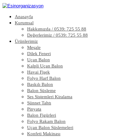
Anasayfa
Kurumsal
Hakkımızda / 0539: 725 55 88
Değerlerimiz / 0539: 725 55 88
Ürünlerimiz
Meşale
Dilek Feneri
Uçan Balon
Kalpli Uçan Balon
Havai Fişek
Folyo Harf Balon
Baskılı Balon
Balon Süsleme
Ses Sistemleri Kiralama
Sünnet Tahtı
Pinyata
Balon Figürleri
Folyo Rakam Balon
Uçan Balon Süslemeleri
Konfeti Makinası