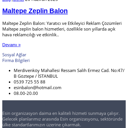
Maltepe Zeplin Balon
Maltepe Zeplin Balon: Yaratıcı ve Etkileyici Reklam Çözümleri
Maltepe zeplin balon hizmetleri, özellikle son yıllarda açık
hava reklamcılığı ve etkinlik..
Devamı »
Sosyal Ağlar
Firma Bilgileri
Merdivenköy Mahallesi Ressam Salih Ermez Cad. No:47/
B Göztepe / İSTANBUL
0539 725 55 88
esinbalon@hotmail.com
08.00-20.00
Esin organizasyon daima en kaliteli hizmeti sunmaya çalışır.
Gelecek planlarımız arasında Esin organizasyonu, sektöründe
ülke standartlarımızın üzerine çıkarmak.