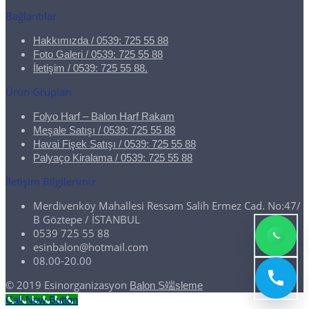
Bağlantılar
Hakkımızda / 0539: 725 55 88
Foto Galeri / 0539: 725 55 88
İletişim / 0539: 725 55 88.
Ürün Grupları
Folyo Harf – Balon Harf Rakam
Meşale Satışı / 0539: 725 55 88
Havai Fişek Satışı / 0539: 725 55 88
Palyaço Kiralama / 0539: 725 55 88
İletişim Bilgilerimiz
Merdivenköy Mahallesi Ressam Salih Ermez Cad. No:47/
B Göztepe / İSTANBUL
0539 725 55 88
esinbalon@hotmail.com
08.00-20.00
© 2019 Esinorganizasyon
Balon S端sleme
Call Now Button