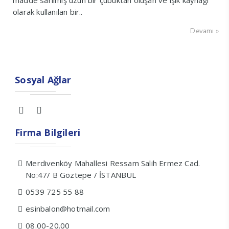
madde sarılmış uzun bir çubuktan oluşan ve ışık kaynağı
olarak kullanılan bir..
Devamı »
Sosyal Ağlar
Firma Bilgileri
Merdivenköy Mahallesi Ressam Salih Ermez Cad.
No:47/ B Göztepe / İSTANBUL
0539 725 55 88
esinbalon@hotmail.com
08.00-20.00