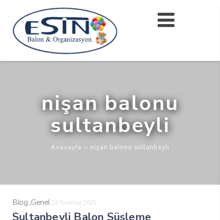
nişan balonu
sultanbeyli
››
nişan balonu sultanbeyli
Anasayfa
,
Blog
Genel
23 Temmuz 2025
Sultanbeyli Balon Süsleme