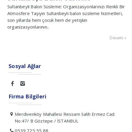
Sultanbeyli Balon Süsleme: Organizasyonlarınızı Renkli Bir
Atmosfere Taşıyın Sultanbeyli balon süsleme hizmetleri,
son yıllarda hem çocuk hem de yetişkin
organizasyonlarının..
Devamı »
Sosyal Ağlar
Firma Bilgileri
Merdivenköy Mahallesi Ressam Salih Ermez Cad.
No:47/ B Göztepe / İSTANBUL
0539 725 55 88