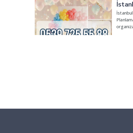
İstan
İstanbul
Planlam
organiz