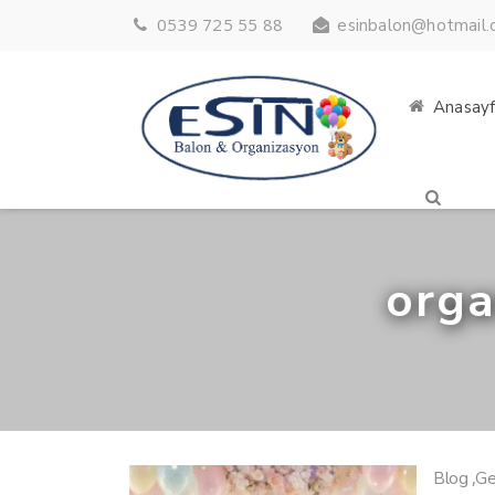
0539 725 55 88
esinbalon@hotmail
Anasay
orga
,
Blog
Ge