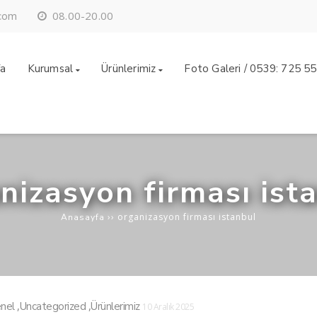
08.00-20.00
.com
fa
Kurumsal
Ürünlerimiz
Foto Galeri / 0539: 725 5
nizasyon firması ist
››
organizasyon firması istanbul
Anasayfa
,
,
nel
Uncategorized
Ürünlerimiz
10 Aralık 2025