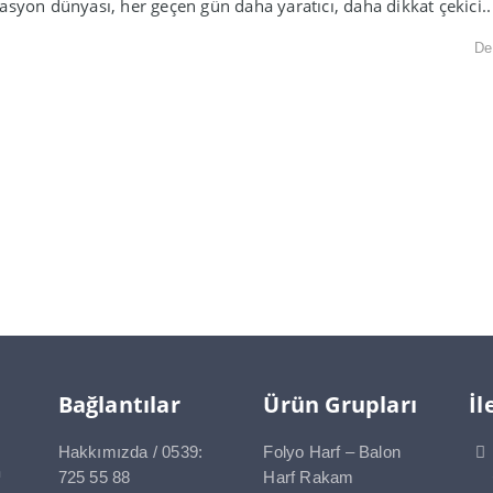
asyon dünyası, her geçen gün daha yaratıcı, daha dikkat çekici..
De
Bağlantılar
Ürün Grupları
İl
Hakkımızda / 0539:
Folyo Harf – Balon
a
725 55 88
Harf Rakam