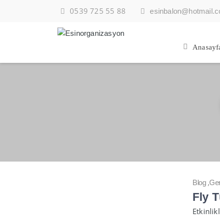
0539 725 55 88
esinbalon@hotmail.
Anasayf
,
Blog
Gen
Fly 
Etkinlik