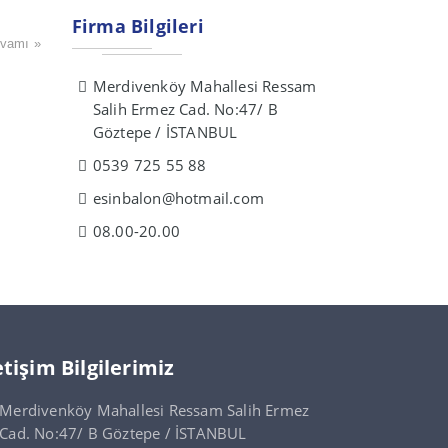
Firma Bilgileri
vamı »
Merdivenköy Mahallesi Ressam
Salih Ermez Cad. No:47/ B
Göztepe / İSTANBUL
0539 725 55 88
esinbalon@hotmail.com
08.00-20.00
etişim Bilgilerimiz
Merdivenköy Mahallesi Ressam Salih Ermez
Cad. No:47/ B Göztepe / İSTANBUL