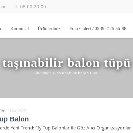
08.00-20.00
com
a
Kurumsal
Ürünlerimiz
Foto Galeri / 0539: 725 55 88
taşınabilir balon tüpü
››
taşınabilir balon tüpü
Anasayfa
el
24 Mart 2025
Tüp Balon
lerde Yeni Trend: Fly Tüp Balonlar ile Göz Alıcı Organizasyonlar