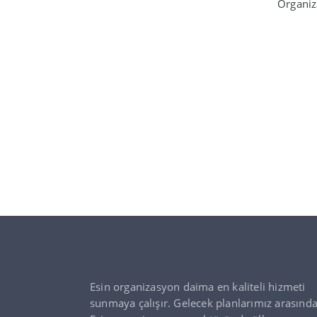
Organiz
Esin organizasyon daima en kaliteli hizmeti
sunmaya çalışır. Gelecek planlarımız arasınd