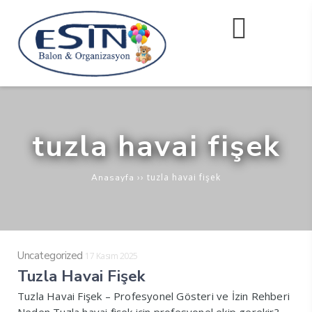
tuzla havai fişek
››
tuzla havai fişek
Anasayfa
Uncategorized
17 Kasım 2025
Tuzla Havai Fişek
Tuzla Havai Fişek – Profesyonel Gösteri ve İzin Rehberi