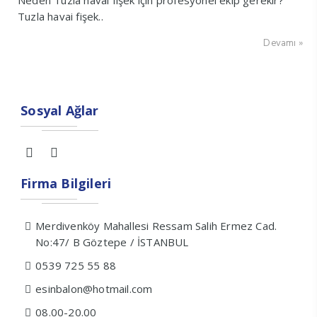
Neden Tuzla havai fişek için profesyonel ekip gerekir?
Tuzla havai fişek..
Devamı »
Sosyal Ağlar
Firma Bilgileri
Merdivenköy Mahallesi Ressam Salih Ermez Cad.
No:47/ B Göztepe / İSTANBUL
0539 725 55 88
esinbalon@hotmail.com
08.00-20.00