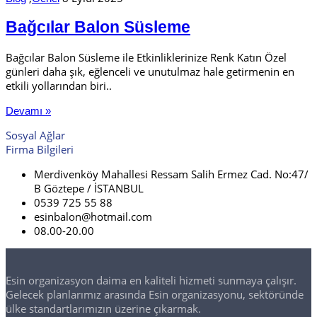
Bağcılar Balon Süsleme
Bağcılar Balon Süsleme ile Etkinliklerinize Renk Katın Özel
günleri daha şık, eğlenceli ve unutulmaz hale getirmenin en
etkili yollarından biri..
Devamı »
Sosyal Ağlar
Firma Bilgileri
Merdivenköy Mahallesi Ressam Salih Ermez Cad. No:47/
B Göztepe / İSTANBUL
0539 725 55 88
esinbalon@hotmail.com
08.00-20.00
Esin organizasyon daima en kaliteli hizmeti sunmaya çalışır.
Gelecek planlarımız arasında Esin organizasyonu, sektöründe
ülke standartlarımızın üzerine çıkarmak.