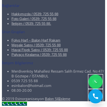
Bağlantılar
Hakkımızda / 0539: 725 55 88
Foto Galeri / 0539: 725 55 88
İletişim / 0539: 725 55 88.
Ürün Grupları
Folyo Harf – Balon Harf Rakam
Meşale Satışı / 0539: 725 55 88
Havai Fişek Satışı / 0539: 725 55 88
Palyaço Kiralama / 0539: 725 55 88
İletişim Bilgilerimiz
Merdivenköy Mahallesi Ressam Salih Ermez Cad. No:47/
B Göztepe / İSTANBUL
0539 725 55 88
esinbalon@hotmail.com
08.00-20.00
© 2019 Esinorganizasyon
Balon S端sleme
Call Now Button