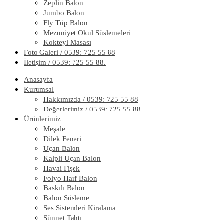
Zeplin Balon
Jumbo Balon
Fly Tüp Balon
Mezuniyet Okul Süslemeleri
Kokteyl Masası
Foto Galeri / 0539: 725 55 88
İletişim / 0539: 725 55 88.
Anasayfa
Kurumsal
Hakkımızda / 0539: 725 55 88
Değerlerimiz / 0539: 725 55 88
Ürünlerimiz
Meşale
Dilek Feneri
Uçan Balon
Kalpli Uçan Balon
Havai Fişek
Folyo Harf Balon
Baskılı Balon
Balon Süsleme
Ses Sistemleri Kiralama
Sünnet Tahtı