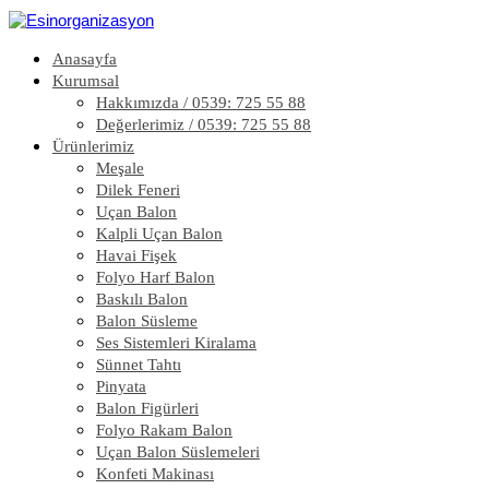
Anasayfa
Kurumsal
Hakkımızda / 0539: 725 55 88
Değerlerimiz / 0539: 725 55 88
Ürünlerimiz
Meşale
Dilek Feneri
Uçan Balon
Kalpli Uçan Balon
Havai Fişek
Folyo Harf Balon
Baskılı Balon
Balon Süsleme
Ses Sistemleri Kiralama
Sünnet Tahtı
Pinyata
Balon Figürleri
Folyo Rakam Balon
Uçan Balon Süslemeleri
Konfeti Makinası