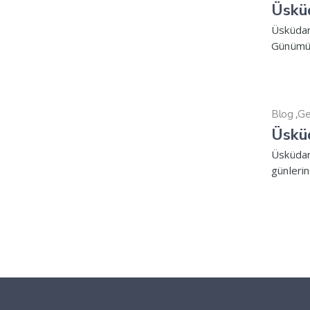
Üsküd
Üsküdar
Günümüzd
,
Blog
Ge
Üskü
Üsküdar
günlerin