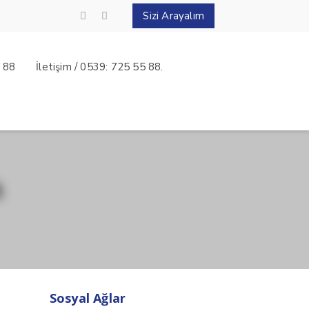
Sizi Arayalım
5 88
İletişim / 0539: 725 55 88.
n
Sosyal Ağlar