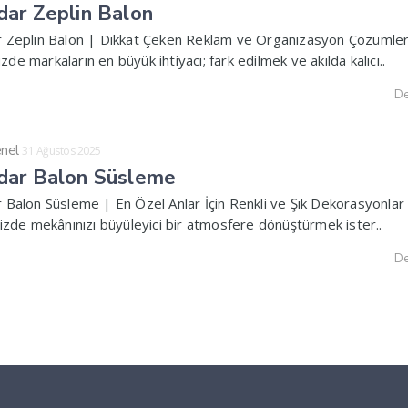
ar Zeplin Balon
 Zeplin Balon | Dikkat Çeken Reklam ve Organizasyon Çözümler
e markaların en büyük ihtiyacı; fark edilmek ve akılda kalıcı..
De
nel
31 Ağustos 2025
dar Balon Süsleme
 Balon Süsleme | En Özel Anlar İçin Renkli ve Şık Dekorasyonlar
izde mekânınızı büyüleyici bir atmosfere dönüştürmek ister..
De