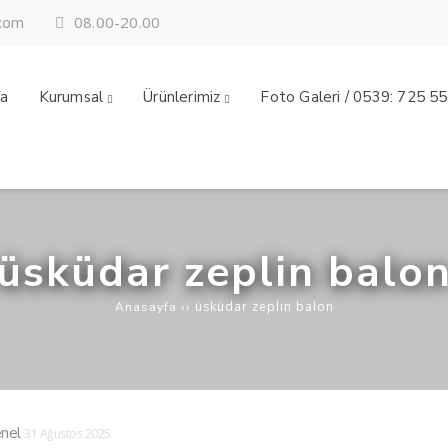
08.00-20.00
.com
fa
Kurumsal
Ürünlerimiz
Foto Galeri / 0539: 725 5
üsküdar zeplin balo
››
üsküdar zeplin balon
Anasayfa
nel
31 Ağustos 2025