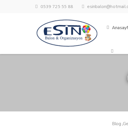
0539 725 55 88
esinbalon@hotmail
Anasay
,
Blog
Ge