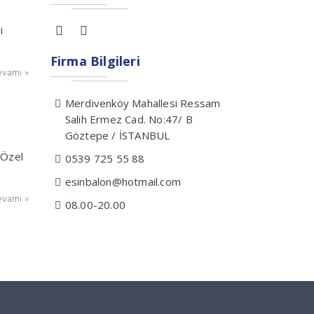
i
Firma Bilgileri
vamı »
Merdivenköy Mahallesi Ressam
Salih Ermez Cad. No:47/ B
Göztepe / İSTANBUL
 Özel
0539 725 55 88
esinbalon@hotmail.com
vamı »
08.00-20.00