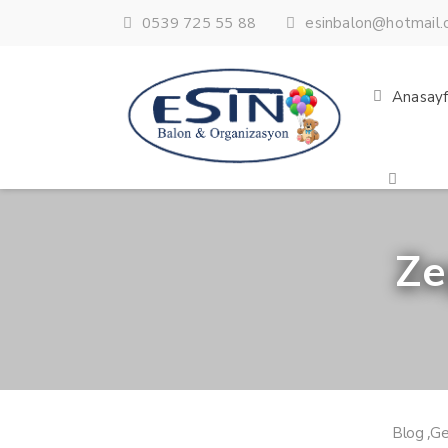
0539 725 55 88
esinbalon@hotmail
Anasay
Ze
,
Blog
Ge