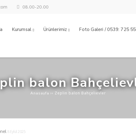
08.00-20.00
.com
fa
Kurumsal
Ürünlerimiz
Foto Galeri / 0539: 725 5
plin balon Bahçeliev
››
Zeplin balon Bahçelievler
Anasayfa
nel
8 Eylül 2025