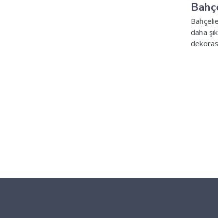
Bahç
Bahçelie
daha şık
dekoras