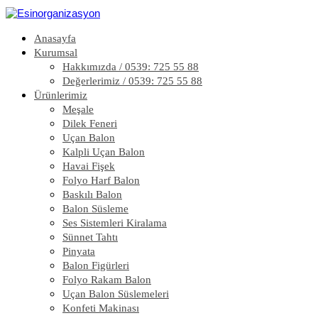
Anasayfa
Kurumsal
Hakkımızda / 0539: 725 55 88
Değerlerimiz / 0539: 725 55 88
Ürünlerimiz
Meşale
Dilek Feneri
Uçan Balon
Kalpli Uçan Balon
Havai Fişek
Folyo Harf Balon
Baskılı Balon
Balon Süsleme
Ses Sistemleri Kiralama
Sünnet Tahtı
Pinyata
Balon Figürleri
Folyo Rakam Balon
Uçan Balon Süslemeleri
Konfeti Makinası