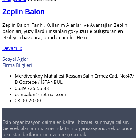
Zeplin Balon
Zeplin Balon: Tarihi, Kullanım Alanları ve Avantajları Zeplin
balonları, yüzyıllardır insanları gökyüzü ile buluşturan en
etkileyici hava araçlarından biridir. Hem..
Devamı »
Sosyal Ağlar
Firma Bilgileri
Merdivenköy Mahallesi Ressam Salih Ermez Cad. No:47/
B Göztepe / İSTANBUL
0539 725 55 88
esinbalon@hotmail.com
08.00-20.00
Esin organizasyon daima en kaliteli hizmeti sunmaya çalışır.
Gelecek planlarımız arasında Esin organizasyonu, sektöründe
ülke standartlarımızın üzerine çıkarmak.