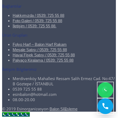
Bağlantılar
Hakkımızda / 0539: 725 55 88
Foto Galeri / 0539: 725 55 88
İletişim / 0539: 725 55 88.
Ürün Grupları
Folyo Harf – Balon Harf Rakam
Meşale Satışı / 0539: 725 55 88
Havai Fişek Satışı / 0539: 725 55 88
Palyaço Kiralama / 0539: 725 55 88
İletişim Bilgilerimiz
Merdivenköy Mahallesi Ressam Salih Ermez Cad. No:47/
B Göztepe / İSTANBUL
0539 725 55 88
esinbalon@hotmail.com
08.00-20.00
© 2019 Esinorganizasyon
Balon S端sleme
Call Now Button