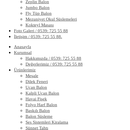
Zeplin Balon
Jumbo Balon
Fly Tüp Balon
Mezuniyet Okul Süslemeleri
Kokteyl Masası
Foto Galeri / 0539: 725 55 88
İletişim / 0539: 725 55 88.
Anasayfa
Kurumsal
Hakkımızda / 0539: 725 55 88
Değerlerimiz / 0539: 725 55 88
Ürünlerimiz
Meşale
Dilek Feneri
Uçan Balon
Kalpli Uçan Balon
Havai Fişek
Folyo Harf Balon
Baskılı Balon
Balon Süsleme
Ses Sistemleri Kiralama
Sünnet Tahtı