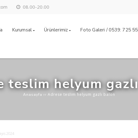
08.00-20.00
.com
fa
Kurumsal
Ürünlerimiz
Foto Galeri / 0539: 725 5
 teslim helyum gazl
››
Adrese teslim helyum gazlı balon
Anasayfa
ayıs 2024