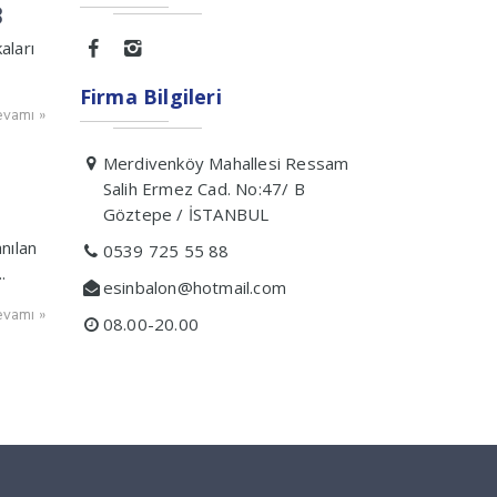
8
aları
Firma Bilgileri
vamı »
Merdivenköy Mahallesi Ressam
Salih Ermez Cad. No:47/ B
Göztepe / İSTANBUL
anılan
0539 725 55 88
.
esinbalon@hotmail.com
vamı »
08.00-20.00