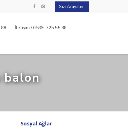
Sizi Arayalım
5 88
İletişim / 0539: 725 55 88.
ı balon
Sosyal Ağlar