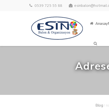
0539 725 55 88
esinbalon@hotmail
Anasay
Adrese
Blog
1 M