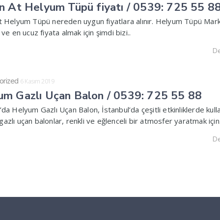
n At Helyum Tüpü fiyatı / 0539: 725 55 8
at Helyum Tüpü nereden uygun fiyatlara alınır. Helyum Tüpü Mark
i ve en ucuz fiyata almak için şimdi bizi..
De
orized
6 Kasım 2019
um Gazlı Uçan Balon / 0539: 725 55 88
’da Helyum Gazlı Uçan Balon, İstanbul’da çeşitli etkinliklerde kull
azlı uçan balonlar, renkli ve eğlenceli bir atmosfer yaratmak için.
De