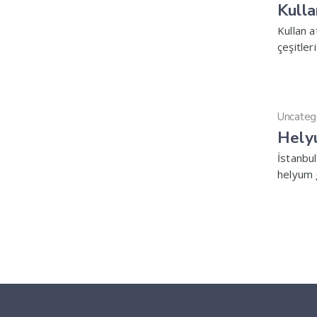
Kulla
Kullan 
çeşitler
Uncateg
Hely
İstanbul
helyum g