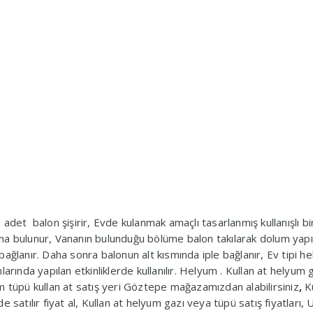
det balon şişirir, Evde kulanmak amaçlı tasarlanmış kullanışlı bi
a bulunur, Vananın bulunduğu bölüme balon takılarak dolum yapıl
ağlanır. Daha sonra balonun alt kısmında iple bağlanır, Ev tipi h
anlarında yapılan etkinliklerde kullanılır. Helyum . Kullan at helyum 
m tüpü kullan at satış yeri Göztepe mağazamızdan alabilirsiniz
,
K
 satılır fiyat al, Kullan at helyum gazı veya tüpü satış fiyatları, 