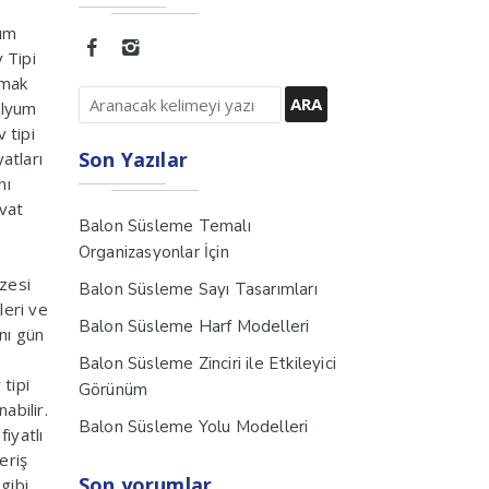
a
rım
v Tipi
rmak
helyum
 tipi
Son Yazılar
atları
nı
avat
Balon Süsleme Temalı
Organizasyonlar İçin
zesi
Balon Süsleme Sayı Tasarımları
leri ve
Balon Süsleme Harf Modelleri
ynı gün
Balon Süsleme Zinciri ile Etkileyici
 tipi
Görünüm
abilir.
Balon Süsleme Yolu Modelleri
iyatlı
eriş
Son yorumlar
gibi