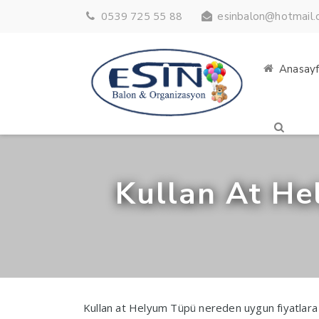
0539 725 55 88
esinbalon@hotmail
Anasay
Kullan At He
Kullan at Helyum Tüpü nereden uygun fiyatlara al