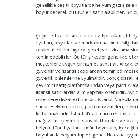
genellikle çeşitli boyutlarda helyum gazı şişeleri
boyut seçerek bu ürünleri satın alabilirler. Bir d
Çeşitli e-ticaret sitelerinde ev tipi kullan-at he
fiyatları, boyutları ve markaları hakkında bilgi b
teslim alabilirler. Ayrıca, yerel parti kiralama şi
temin edebilirler. Bu tür şirketler genellikle etk
müşterilere uygun bir hizmet sunarlar. Ancak, ev 
güvenilir ve lisanslı satıcılardan temin edilmesi 
güvenlik önlemlerine uyulmalıdır. Sonuç olarak, 
çevrimiçi satış platformlarından veya parti kira
lisanslı satıcılardan alım yapmak önemlidir. Ayrıc
önlemlere dikkat edilmelidir. İstanbul’da kullan a
sunar. Helyum tüpleri, parti malzemeleri, etkinlik
kullanılmaktadır. İstanbul’da bu ürünleri bulabil
mağazalar, çevrim içi satış platformları ve özel 
helyum tüpü fiyatları, tüpün boyutuna, içerdiği 
boyutlarda helyum tüpleri genellikle daha uygun 