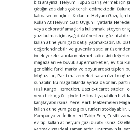
bizi arayınız. Helyum Tüpü Sipariş vermek için şi
çıktığınızda daha çok tercih edilmektedir. Bul
kalmasın amaçlıdır. Kullan at Helyum Gazı, İçin bi
Kullan At Helyum Gazı Uygun Fiyatlarla Nereden A
veya dekoratif amaçlarla kullanmak isteyenler içi
gazı bulmak için aşağıdaki önerilere göz atabilirs
kullan at helyum gazı satışı yapmaktadır. Bu platf
değerlendirebilir ve güvenilir satıcılar üzerinde
inceleyerek satıcıların hizmet kalitesini değerl
mağazaları ve büyük süpermarketler, ev tipi kull
genellikle farklı marka ve boyutlardaki tüpleri bu
Mağazalar, Parti malzemeleri satan özel mağazal
sunabilir. Bu mağazalarda ayrıca balonlar, parti 
Hızlı Kargo Hizmetleri, Bazı e-ticaret siteleri, öz
veya birkaç gün içinde teslimat yapabilen hızlı k
karşılayabilirsiniz. Yerel Parti Malzemeleri Mağa
kullan at helyum gazı gibi ürünleri stoklayabilir
Kampanya ve İndirimleri Takip Edin, Çeşitli zam
ev tipi kullan at helyum gazı bulabilirsiniz. Özell
yapmak için ideal zamanlardır. Unutmayın ki, satı