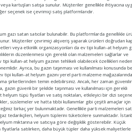
 veya kartuşları satışa sunulur. Müşteriler genellikle ihtiyacına uy
iğer seçenek ise çevrimiçi satış platformlarıdır.
lyum gazı satan satıcılar bulunabilir. Bu platformlarda genellikle ür
ulunur. Müşteriler çevrimiçi alışveriş yaparak ürünleri doğrudan kap
rketleri veya etkinlik organizasyonları da ev tipi kullan-at helyum g
inliklerin düzenlenmesi için gerekli olan malzemeleri sağlarlar ve
tipi kullan-at helyum gazının tehlikeli olabilecek özellikleri neden
önemlidir. Ayrıca, bu gazın taşınması ve kullanılması konusunda bel
ev tipi kullan-at helyum gazını yerel parti malzeme mağazalarınd
lama şirketlerinden temin edebilirsiniz. Ancak, her zaman güvenili
a, gazın güvenli bir şekilde taşınması ve kullanılması için gerekli
t helyum tüpü fiyatları ve satış noktaları, etkileyici bir dizi seçen
ler, süslemeler ve hatta tıbbi kullanımlar gibi çeşitli amaçlar için
eceğiniz birkaç yer bulunmaktadır. Genellikle parti malzemeleri sa
gaz tedarikçileri, helyum tüplerini tüketicilere sunmaktadır. İstan
helyum miktarına ve satıcıya göre değişiklik gösterebilir. Küçük
fiyatlarla satılırken, daha büyük tüpler daha yüksek maliyetlerle