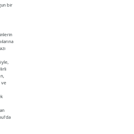
gun bir
ünlerin
ılarına
azı
iyle,
irli
an,
r ve
ek
tan
bul’da