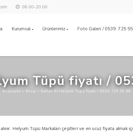
08.00-20.00
.com
fa
Kurumsal
Ürünlerimiz
Foto Galeri / 0539: 725 5
lyum Tüpü fiyatı / 05
››
››
Kullan At Helyum Tüpü fiyatı / 0539: 725 55 88
Anasayfa
Blog
ınır. Helyum Tüpü Markaları çeşitleri ve en ucuz fiyata almak içi