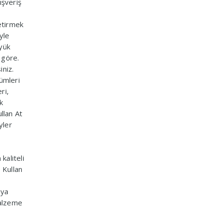
ışveriş
getirmek
yle
yük
 göre.
iniz.
ümleri
ri,
k
ullan At
yler
kaliteli
 Kullan
eya
malzeme