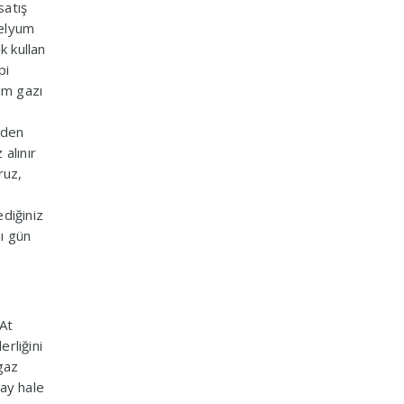
satış
helyum
k kullan
pi
um gazı
eden
alınır
ruz,
.
ediğiniz
ı gün
 At
erliğini
 gaz
lay hale