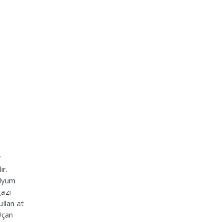
r
ır.
elyum
gazı
ullan at
Uçan