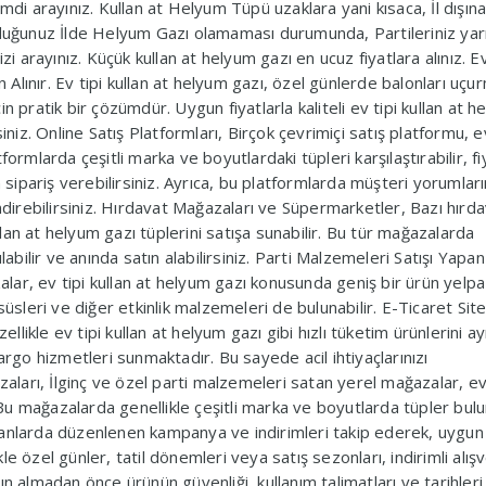
mdi arayınız. Kullan at Helyum Tüpü uzaklara yani kısaca, İl dışın
unduğunuz İlde Helyum Gazı olamaması durumunda, Partileriniz ya
zi arayınız. Küçük kullan at helyum gazı en ucuz fiyatlara alınız. E
lınır. Ev tipi kullan at helyum gazı, özel günlerde balonları uçu
n pratik bir çözümdür. Uygun fiyatlarla kaliteli ev tipi kullan at 
iniz. Online Satış Platformları, Birçok çevrimiçi satış platformu, ev
ormlarda çeşitli marka ve boyutlardaki tüpleri karşılaştırabilir, fiy
n sipariş verebilirsiniz. Ayrıca, bu platformlarda müşteri yorumları
endirebilirsiniz. Hırdavat Mağazaları ve Süpermarketler, Bazı hırd
an at helyum gazı tüplerini satışa sunabilir. Bu tür mağazalarda
labilir ve anında satın alabilirsiniz. Parti Malzemeleri Satışı Yapan
ar, ev tipi kullan at helyum gazı konusunda geniş bir ürün yelpa
süsleri ve diğer etkinlik malzemeleri de bulunabilir. E-Ticaret Site
ellikle ev tipi kullan at helyum gazı gibi hızlı tüketim ürünlerini a
argo hizmetleri sunmaktadır. Bu sayede acil ihtiyaçlarınızı
zaları, İlginç ve özel parti malzemeleri satan yerel mağazalar, ev
. Bu mağazalarda genellikle çeşitli marka ve boyutlarda tüpler bulun
anlarda düzenlenen kampanya ve indirimleri takip ederek, uygun f
ikle özel günler, tatil dönemleri veya satış sezonları, indirimli alışv
n almadan önce ürünün güvenliği, kullanım talimatları ve tarihleri 