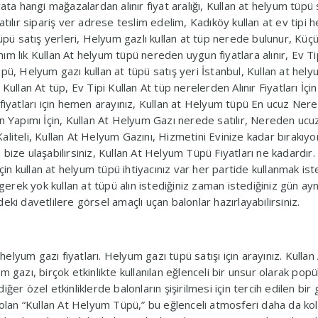
ata hangi mağazalardan alınır fiyat aralığı, Kullan at helyum tüpü 
tılır sipariş ver adrese teslim edelim, Kadıköy kullan at ev tipi 
üpü satış yerleri, Helyum gazlı kullan at tüp nerede bulunur, Küçü
m lık Kullan At helyum tüpü nereden uygun fiyatlara alınır, Ev Ti
pü, Helyum gazı kullan at tüpü satış yeri İstanbul, Kullan at hely
ullan At tüp, Ev Tipi Kullan At tüp nerelerden Alınır Fiyatları İçin
 fiyatları için hemen arayınız, Kullan at Helyum tüpü En ucuz Ner
n Yapımı İçin, Kullan At Helyum Gazı nerede satılır, Nereden ucuz 
 Kaliteli, Kullan At Helyum Gazını, Hizmetini Evinize kadar bırakıyo
bize ulaşabilirsiniz, Kullan At Helyum Tüpü Fiyatları ne kadardır
çin kullan at helyum tüpü ihtiyacınız var her partide kullanmak ist
rek yok kullan at tüpü alın istediğiniz zaman istediğiniz gün ayn
zdeki davetlilere görsel amaçlı uçan balonlar hazırlayabilirsiniz.
 helyum gazı fiyatları. Helyum gazı tüpü satışı için arayınız. Kullan
gazı, birçok etkinlikte kullanılan eğlenceli bir unsur olarak popül
er özel etkinliklerde balonların şişirilmesi için tercih edilen bir
u olan “Kullan At Helyum Tüpü,” bu eğlenceli atmosferi daha da ko