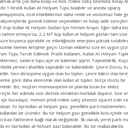
almak artık çok daha kolay ve hızlı. Online Satış Sitemizle Kolay Al
e 1 litrelik Kullan At Helyum Tüpü bulabilir ve anında sipariş
 anlayışımızla, özel etkinliklerinizi daha renkli ve unutulmaz hale 
 alışverişlerde güvenli ödeme seçenekleri ve kolay iade süreçleri
T Küp Kullan At Helyum Gazları İçin Hemen Arayın. Eğer daha bü
sizi tatmin etmiyorsa, 2,2 MT küp kullan at helyum gazları tam size
 boyunca şişirebilir ve etkinliğinizin enerjisini yüksek tutabilirs
n bizimle hemen iletişime geçin. Uzman ekibimiz size en uygun çöz
yum Tüpü Tercih Edilmeli. Pratik Kullanım, Kullan At Helyum Tüple
ktirmez, sadece tüpü açın ve balonları şişirin. Taşınabilirlik, Küçü
tkinlik yerine rahatlıkla taşınabilir ve kullanılabilir. Çevre Dostu, K
lir. Geri dönüşüme uygun olan bu tüpler, çevre bilinci olan bire
lerine göre daha ekonomik olan kullan at tüpler, bütçe dostu bir
lidir. Biz, müşteri memnuniyetini ön planda tutan bir ekibiz.
reçte her adımda size destek olmaktan mutluluk duyarız. Size en 
 için buradayız. Hemen şimdi online satış sitemizi ziyaret edin ve
şın. Ev tipi kullan-at helyum gazı, genellikle parti malzemeleri,
n kullanılan bir üründür. Bu tür helyum gazı genellikle kutu içinde v
i bazı faktörlere bağlı olarak değişebilir. İlk olarak, yerel parti 
 ev tipi kullan-at helyum gazı bulunabilir. Bu tür mağazalarda