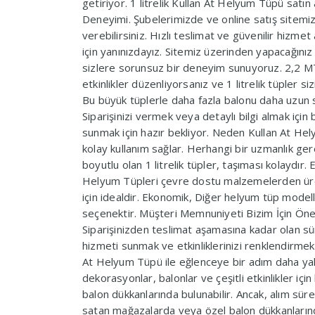
getiriyor. 1 litrelik Kullan At Helyum Tüpü satın 
Deneyimi. Şubelerimizde ve online satış sitemizd
verebilirsiniz. Hızlı teslimat ve güvenilir hizmet
için yanınızdayız. Sitemiz üzerinden yapacağınız
sizlere sorunsuz bir deneyim sunuyoruz. 2,2 M
etkinlikler düzenliyorsanız ve 1 litrelik tüpler 
Bu büyük tüplerle daha fazla balonu daha uzun süre
Siparişinizi vermek veya detaylı bilgi almak içi
sunmak için hazır bekliyor. Neden Kullan At Hel
kolay kullanım sağlar. Herhangi bir uzmanlık gere
boyutlu olan 1 litrelik tüpler, taşıması kolaydır. E
Helyum Tüpleri çevre dostu malzemelerden üreti
için idealdir. Ekonomik, Diğer helyum tüp model
seçenektir. Müşteri Memnuniyeti Bizim İçin Önem
Siparişinizden teslimat aşamasına kadar olan sü
hizmeti sunmak ve etkinliklerinizi renklendirmek
At Helyum Tüpü ile eğlenceye bir adım daha yakla
dekorasyonlar, balonlar ve çeşitli etkinlikler içi
balon dükkanlarında bulunabilir. Ancak, alım sürec
satan mağazalarda veya özel balon dükkanlarında