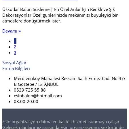
Üsküdar Balon Süsleme | En Özel Anlar İçin Renkli ve Şık
Dekorasyonlar Özel günlerinizde mekânınızı büyüleyici bir
atmosfere dönüştürmek ister..
Devamı »
1
2
3
Sosyal Ağlar
Firma Bilgileri
Merdivenköy Mahallesi Ressam Salih Ermez Cad. No:47/
B Göztepe / İSTANBUL
0539 725 55 88
esinbalon@hotmail.com
08.00-20.00
Esin organizasyon daima en kaliteli hizmeti sunmaya çalışır.
Gelecek planlarımız arasında Esin organizasyonu, sektöründe