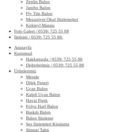
Zeplin Balon
Jumbo Balon
Fly Tüp Balon
Mezuniyet Okul Süslemeleri
Kokteyl Masası
Foto Galeri / 0539: 725 55 88
İletişim / 0539: 725 55 88.
Anasayfa
Kurumsal
Hakkımızda / 0539: 725 55 88
Değerlerimiz / 0539: 725 55 88
Ürünlerimiz
Meşale
Dilek Feneri
Uçan Balon
Kalpli Uçan Balon
Havai Fişek
Folyo Harf Balon
Baskılı Balon
Balon Süsleme
Ses Sistemleri Kiralama
Sünnet Tahtı