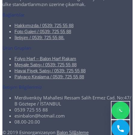
ülke standartlarımızın üzerine çıkarmak.
Bağlantılar
Hakkımızda / 0539: 725 55 88
Foto Galeri / 0539: 725 55 88
İletişim / 0539: 725 55 88.
Ürün Grupları
Folyo Harf – Balon Harf Rakam
Meşale Satışı / 0539: 725 55 88
Havai Fişek Satışı / 0539: 725 55 88
Palyaço Kiralama / 0539: 725 55 88
İletişim Bilgilerimiz
Merdivenköy Mahallesi Ressam Salih Ermez Cad. No:47/
B Göztepe / İSTANBUL
0539 725 55 88
esinbalon@hotmail.com
08.00-20.00
© 2019 Esinorganizasyon
Balon S端sleme