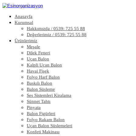
Anasayfa
Kurumsal
Hakkımızda / 0539: 725 55 88
Değerlerimiz / 0539: 725 55 88
Ürünlerimiz
Meşale
Dilek Feneri
Uçan Balon
Kalpli Uçan Balon
Havai Fişek
Folyo Harf Balon
Baskılı Balon
Balon Süsleme
Ses Sistemleri Kiralama
Sünnet Tahtı
Pinyata
Balon Figürleri
Folyo Rakam Balon
Uçan Balon Süslemeleri
Konfeti Makinası