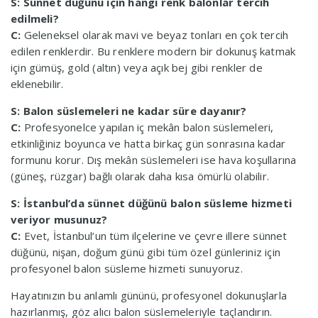
S: Sünnet düğünü için hangi renk balonlar tercih
edilmeli?
C:
Geleneksel olarak mavi ve beyaz tonları en çok tercih
edilen renklerdir. Bu renklere modern bir dokunuş katmak
için gümüş, gold (altın) veya açık bej gibi renkler de
eklenebilir.
S: Balon süslemeleri ne kadar süre dayanır?
C:
Profesyonelce yapılan iç mekân balon süslemeleri,
etkinliğiniz boyunca ve hatta birkaç gün sonrasına kadar
formunu korur. Dış mekân süslemeleri ise hava koşullarına
(güneş, rüzgar) bağlı olarak daha kısa ömürlü olabilir.
S: İstanbul’da sünnet düğünü balon süsleme hizmeti
veriyor musunuz?
C:
Evet, İstanbul’un tüm ilçelerine ve çevre illere sünnet
düğünü, nişan, doğum günü gibi tüm özel günleriniz için
profesyonel balon süsleme hizmeti sunuyoruz.
Hayatınızın bu anlamlı gününü, profesyonel dokunuşlarla
hazırlanmış, göz alıcı balon süslemeleriyle taçlandırın.