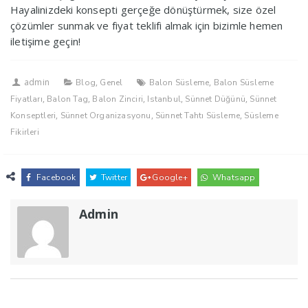
Hayalinizdeki konsepti gerçeğe dönüştürmek, size özel
çözümler sunmak ve fiyat teklifi almak için bizimle hemen
iletişime geçin!
admin
,
,
Blog
Genel
Balon Süsleme
Balon Süsleme
,
,
,
,
,
Fiyatları
Balon Tag
Balon Zinciri
Istanbul
Sünnet Düğünü
Sünnet
,
,
,
Konseptleri
Sünnet Organizasyonu
Sünnet Tahtı Süsleme
Süsleme
Fikirleri
Facebook
Twitter
Google+
Whatsapp
Admin