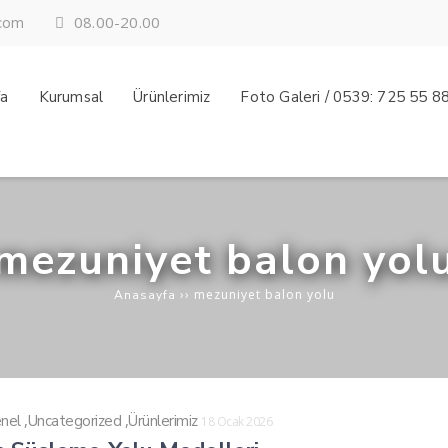
08.00-20.00
.com
fa
Kurumsal
Ürünlerimiz
Foto Galeri / 0539: 725 55 8
mezuniyet balon yol
››
mezuniyet balon yolu
Anasayfa
,
,
nel
Uncategorized
Ürünlerimiz
18 Ocak 2026