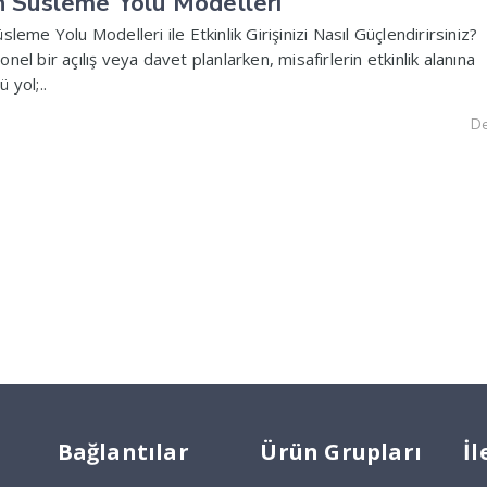
n Süsleme Yolu Modelleri
sleme Yolu Modelleri ile Etkinlik Girişinizi Nasıl Güçlendirirsiniz?
nel bir açılış veya davet planlarken, misafirlerin etkinlik alanına
 yol;..
De
Bağlantılar
Ürün Grupları
İl