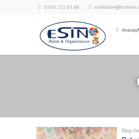
0539 725 55 88
esinbalon@hotmail
Anasay
,
Blog
Ge