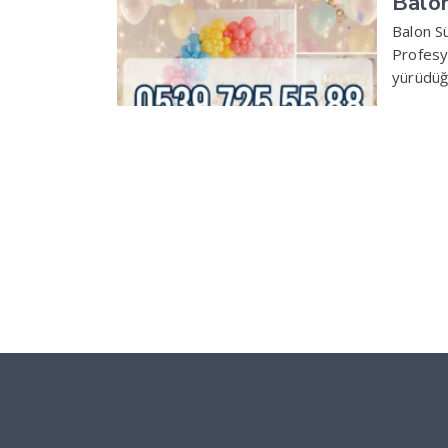
Balo
Balon Sü
Profesyo
yürüdüğü