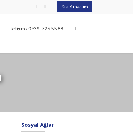
Sizi Arayalım
8
İletişim / 0539: 725 55 88.
u
Sosyal Ağlar