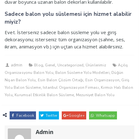
duvar boyunca uzanan balon dekorları kullanılabilir.
Sadece balon yolu süslemesi için hizmet alabilir
miyiz?
Evet. İsterseniz sadece balon süsleme yolu ve giriş
dekorasyonu; isterseniz tüm organizasyon (sahne, ses,
ikram, animasyon vb.) için uçtan uca hizmet alabilirsiniz.
admin
,
,
,
Blog
Genel
Uncategorized
Ürünlerimiz
Açılış
,
,
Organizasyonu Balon Yolu
Balon Süsleme Yolu Modelleri
Düğün
,
,
,
Nişan Balon Yolu
Esin Balon Çözüm Ortağı
Esin Organizasyon
Giriş
,
,
Yolu Balon Süsleme
Istanbul Organizasyon Firması
Kırmızı Halı Balon
,
,
Yolu
Kurumsal Etkinlik Balon Süsleme
Mezuniyet Balon Yolu
Facebook
Twitter
Google+
Whatsapp
Admin