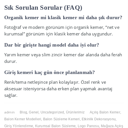
Sık Sorulan Sorular (FAQ)
Organik kemer mi klasik kemer mi daha şık durur?
Fotoğraf ve modern görünüm için organik kemer, “net ve
kurumsal” görünüm için klasik kemer daha uygundur.
Dar bir girişte hangi model daha iyi olur?
Yarım kemer veya slim zincir kemer dar alanda daha ferah
durur.
Giriş kemeri kaç gün önce planlanmalı?
Renk/tema netleşince plan kolaylaşır. Özel renk ve
aksesuar isteniyorsa daha erken plan yapmak avantaj
sağlar.
admin
,
,
,
,
Blog
Genel
Uncategorized
Ürünlerimiz
Açılış Balon Kemer
,
,
,
Balon Kemer Modelleri
Balon Süsleme Kemeri
Etkinlik Dekorasyonu
,
,
,
Giriş Yönlendirme
Kurumsal Balon Süsleme
Logo Panosu
Mağaza Açılış