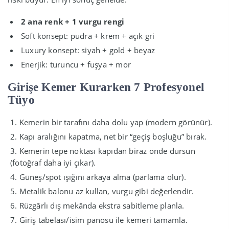
2 ana renk + 1 vurgu rengi
Soft konsept: pudra + krem + açık gri
Luxury konsept: siyah + gold + beyaz
Enerjik: turuncu + fuşya + mor
Girişe Kemer Kurarken 7 Profesyonel
Tüyo
Kemerin bir tarafını daha dolu yap (modern görünür).
Kapı aralığını kapatma, net bir “geçiş boşluğu” bırak.
Kemerin tepe noktası kapıdan biraz önde dursun
(fotoğraf daha iyi çıkar).
Güneş/spot ışığını arkaya alma (parlama olur).
Metalik balonu az kullan, vurgu gibi değerlendir.
Rüzgârlı dış mekânda ekstra sabitleme planla.
Giriş tabelası/isim panosu ile kemeri tamamla.